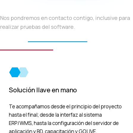
Nos pondremos en contacto contigo, inclusive para
realizar pruebas del software.
Ofrecemos
soluciones llave en mano
, respaldadas por
partners tecnológicos
confiables que garantizan una
implementación exitosa.
Solución llave en mano
Te acompañamos desde el principio del proyecto
hasta el final; desde la interfaz al sistema
ERP/WMS, hasta la configuración del servidor de
aplicación y BD, capacitación y GOLIVE.